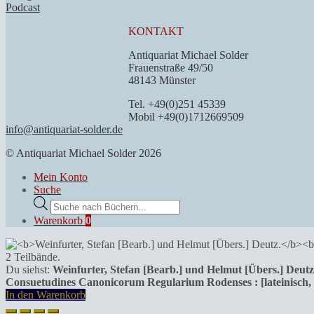
Podcast
KONTAKT
Antiquariat Michael Solder
Frauenstraße 49/50
48143 Münster
Tel. +49(0)251 45339
Mobil +49(0)1712669509
info@antiquariat-solder.de
© Antiquariat Michael Solder 2026
Mein Konto
Suche
Products
search
Warenkorb
0
Du siehst:
Weinfurter, Stefan [Bearb.] und Helmut [Übers.] Deutz
Consuetudines Canonicorum Regularium Rodenses : [lateinisch, 
In den Warenkorb