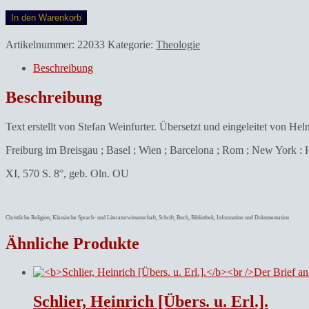
Weinfurter,
In den Warenkorb
Stefan
[Bearb.]
Artikelnummer:
22033
Kategorie:
Theologie
und
Helmut
Beschreibung
[Übers.]
Deutz.Consuetudines
Beschreibung
Canonicorum
Regularium
Text erstellt von Stefan Weinfurter. Übersetzt und eingeleitet von Hel
Rodenses
:
Freiburg im Breisgau ; Basel ; Wien ; Barcelona ; Rom ; New York : 
[lateinisch,
deutsch]
XI, 570 S. 8°, geb. Oln. OU
=
Die
Lebensordnung
des
Christliche Religion, Klassische Sprach- und Literaturwissenschaft, Schrift, Buch, Bibliothek, Information und Dokumentation
Regularkanonikerstiftes
Klosterrath.
Ähnliche Produkte
2
Teilbände.
Menge
Schlier, Heinrich [Übers. u. Erl.].