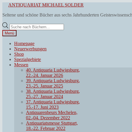
Zur
Zum
ANTIQUARIAT MICHAEL SOLDER
Navigation
Inhalt
Seltene und schöne Bücher aus sechs Jahrhunderten Geisteswissensc
springen
springen
Products
search
Menü
Homepage
Neuerwerbungen
Shop
Spezialgebiete
Messen
40. Antiquaria Ludwigsburg,
22.-24. Januar 2026
39. Antiquaria Ludwigsburg,
23.-25. Januar 2025
38. Antiquaria Ludwigsburg,
25.-27. Januar 2024
37. Antiquaria Ludwigsburg,
15.-17. Juni 2023
Antiquarenbeurs Mechelen,
02.-04. Dezember 2022
Antiquariatsmesse Stuttgart,
18.-22. Februar 2022