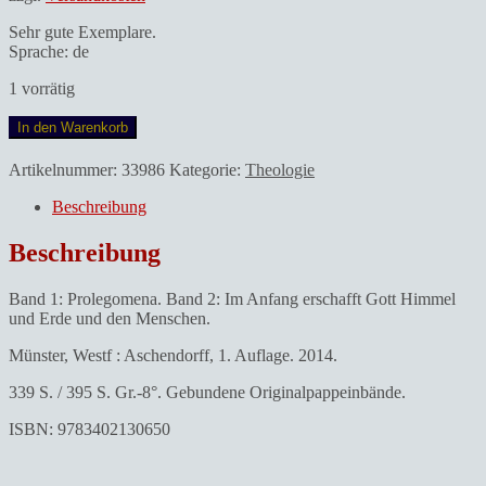
Sehr gute Exemplare.
Sprache: de
1 vorrätig
Schulte,
In den Warenkorb
Raphael.Das
christliche
Artikelnummer:
33986
Kategorie:
Theologie
Gottesbekenntnis.
Eine
Beschreibung
andere
Systematische
Beschreibung
Theologie.
2
Band 1: Prolegomena. Band 2: Im Anfang erschafft Gott Himmel
Bände.
und Erde und den Menschen.
Menge
Münster, Westf : Aschendorff, 1. Auflage. 2014.
339 S. / 395 S. Gr.-8°. Gebundene Originalpappeinbände.
ISBN: 9783402130650