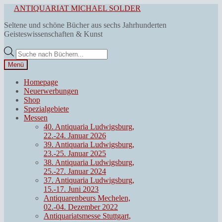
Zur
Zum
ANTIQUARIAT MICHAEL SOLDER
Navigation
Inhalt
Seltene und schöne Bücher aus sechs Jahrhunderten
springen
springen
Geisteswissenschaften & Kunst
Products
search
Menü
Homepage
Neuerwerbungen
Shop
Spezialgebiete
Messen
40. Antiquaria Ludwigsburg,
22.-24. Januar 2026
39. Antiquaria Ludwigsburg,
23.-25. Januar 2025
38. Antiquaria Ludwigsburg,
25.-27. Januar 2024
37. Antiquaria Ludwigsburg,
15.-17. Juni 2023
Antiquarenbeurs Mechelen,
02.-04. Dezember 2022
Antiquariatsmesse Stuttgart,