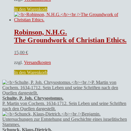
In den Warenkorb
Robinson, N.H.G.
The Groundwork of Christian Ethics.
15,00
€
zzgl.
Versandkosten
In den Warenkorb
Schulte, P. Joh. Chrysostomus.
P. Martin von Cochem. 1634-1712. Sein Leben und seine Schriften
nach den Quellen dargestellt.
Schunck, Klaus-Dietrich.