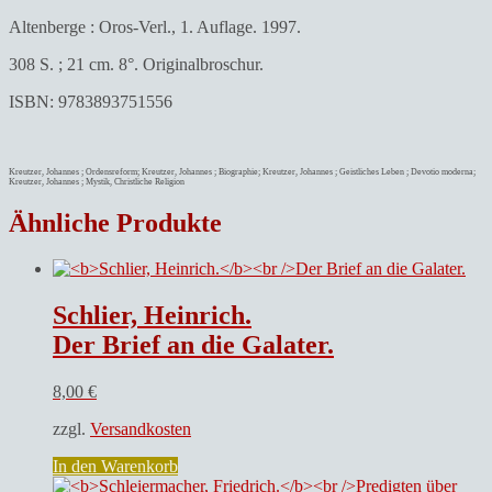
Altenberge : Oros-Verl., 1. Auflage. 1997.
308 S. ; 21 cm. 8°. Originalbroschur.
ISBN: 9783893751556
Kreutzer, Johannes ; Ordensreform; Kreutzer, Johannes ; Biographie; Kreutzer, Johannes ; Geistliches Leben ; Devotio moderna;
Kreutzer, Johannes ; Mystik, Christliche Religion
Ähnliche Produkte
Schlier, Heinrich.
Der Brief an die Galater.
8,00
€
zzgl.
Versandkosten
In den Warenkorb