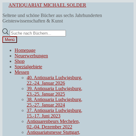
Zur
Zum
ANTIQUARIAT MICHAEL SOLDER
Navigation
Inhalt
Seltene und schöne Bücher aus sechs Jahrhunderten
springen
springen
Geisteswissenschaften & Kunst
Products
search
Menü
Homepage
Neuerwerbungen
Shop
Spezialgebiete
Messen
40. Antiquaria Ludwigsburg,
22.-24. Januar 2026
39. Antiquaria Ludwigsburg,
23.-25. Januar 2025
38. Antiquaria Ludwigsburg,
25.-27. Januar 2024
37. Antiquaria Ludwigsburg,
15.-17. Juni 2023
Antiquarenbeurs Mechelen,
02.-04. Dezember 2022
Antiquariatsmesse Stuttgart,