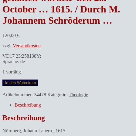
October … 1615. / Durch M.
Johannem Schröderum …
120,00
€
zzgl.
Versandkosten
VD17 23:258138Y;
Sprache: de
1 vorrätig
Schröder,
In den Warenkorb
Johann.Eine
Christliche
Artikelnummer:
34478
Kategorie:
Theologie
Predigt.
So
Beschreibung
bey
Einweyhung
Beschreibung
deß/
durch
Nürnberg, Johann Lauern., 1615.
Christmilde