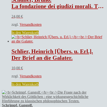
den
28.
La fondazione dei giudizi morali. Tipi di argomentazione etica in teologia morale. Prefazione alla edizione italiana di Sergio Bastianel.
October
...
24,00
€
1615.
/
zzgl.
Versandkosten
Durch
M.
In den Warenkorb
Johannem
Schröderum
...
Menge
Schlier, Heinrich [Übers. u. Erl.].
Der Brief an die Galater.
10,00
€
zzgl.
Versandkosten
In den Warenkorb
Schrimpf, Gangolf.