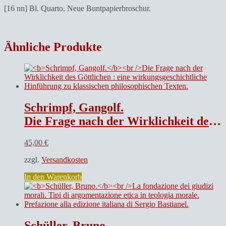
anordnung
[16 nn] Bl. Quarto, Neue Buntpapierbroschur.
unnd
reichliche
beförderung/
eines
Ähnliche Produkte
Edlen
Ehrnvesten
unnd
Wolweisen
Rahts/
der
löblichen
Schrimpf, Gangolf.
Reichsstatt
Nürmberg/
Die Frage nach der Wirklichkeit des Göttlichen : eine wirkungsgeschichtliche Hinführung zu klassischen philosophischen Texten.
In
dem
45,00
€
Ampt
Liechtenaw
zzgl.
Versandkosten
New
Auffgeführten
In den Warenkorb
unnd
erweitterten
Kirchengebewes
gehalten
worden/
Schüller, Bruno.