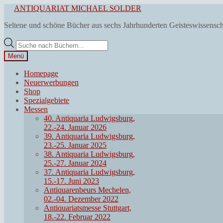
Zur
Zum
ANTIQUARIAT MICHAEL SOLDER
Navigation
Inhalt
Seltene und schöne Bücher aus sechs Jahrhunderten Geisteswissensc
springen
springen
Products
search
Menü
Homepage
Neuerwerbungen
Shop
Spezialgebiete
Messen
40. Antiquaria Ludwigsburg,
22.-24. Januar 2026
39. Antiquaria Ludwigsburg,
23.-25. Januar 2025
38. Antiquaria Ludwigsburg,
25.-27. Januar 2024
37. Antiquaria Ludwigsburg,
15.-17. Juni 2023
Antiquarenbeurs Mechelen,
02.-04. Dezember 2022
Antiquariatsmesse Stuttgart,
18.-22. Februar 2022