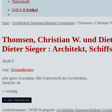
Warenkorb
0,00
€
0 Artikel
Start
/
Architektur Innenarchitektur Gestaltung
/
Thomsen, Christian W. 
Thomsen, Christian W. und Dieter
Dieter Sieger : Architekt, Schiff
38,00
€
zzgl.
Versandkosten
sehr gutes Exemplar. Mit Unterschrift des Architekten.
Sprache: de
1 vorrätig
Thomsen,
In den Warenkorb
Christian
W.
Artikelnummer:
19589
Kategorie:
Architektur Innenarchitektur Gesta