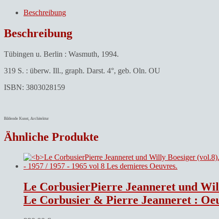
und
Dieter
Beschreibung
[Ill.]
Sieger.Dieter
Beschreibung
Sieger
:
Tübingen u. Berlin : Wasmuth, 1994.
Architekt,
Schiffsbauer,
319 S. : überw. Ill., graph. Darst. 4°, geb. Oln. OU
Designer.
Menge
ISBN: 3803028159
Bildende Kunst, Architektur
Ähnliche Produkte
Le CorbusierPierre Jeanneret und Will
Le Corbusier & Pierre Jeanneret : Oeuvres complètes 191