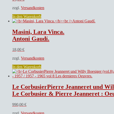
zzgl.
Versandkosten
In den Warenkorb
Masini, Lara Vinca.
Antoni Gaudí.
18,00
€
zzgl.
Versandkosten
In den Warenkorb
Le CorbusierPierre Jeanneret und Will
Le Corbusier & Pierre Jeanneret : Oeuvres complètes 191
990,00
€
zzgl.
Versandkosten