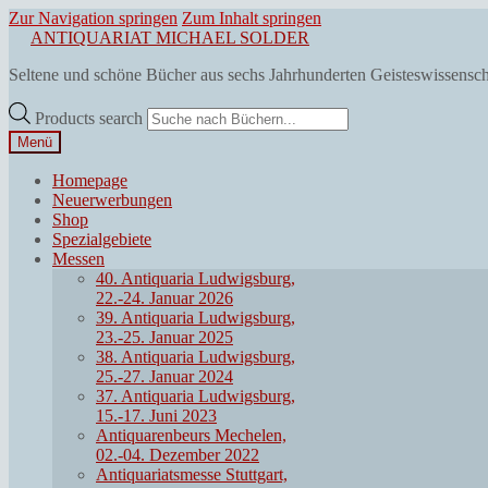
Zur Navigation springen
Zum Inhalt springen
ANTIQUARIAT MICHAEL SOLDER
Seltene und schöne Bücher aus sechs Jahrhunderten Geisteswissensc
Products search
Menü
Homepage
Neuerwerbungen
Shop
Spezialgebiete
Messen
40. Antiquaria Ludwigsburg,
22.-24. Januar 2026
39. Antiquaria Ludwigsburg,
23.-25. Januar 2025
38. Antiquaria Ludwigsburg,
25.-27. Januar 2024
37. Antiquaria Ludwigsburg,
15.-17. Juni 2023
Antiquarenbeurs Mechelen,
02.-04. Dezember 2022
Antiquariatsmesse Stuttgart,