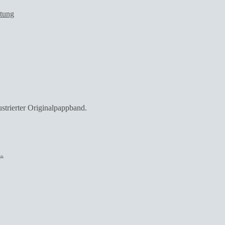
ltung
llustrierter Originalpappband.
nik