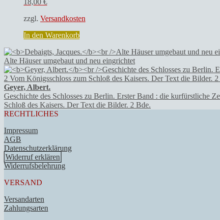
18,00
€
zzgl.
Versandkosten
In den Warenkorb
Alte Häuser umgebaut und neu eingrichtet
Geyer, Albert.
Geschichte des Schlosses zu Berlin. Erster Band : die kurfürstliche 
Schloß des Kaisers. Der Text die Bilder. 2 Bde.
RECHTLICHES
Impressum
AGB
Datenschutzerklärung
Widerruf erklären
Widerrufsbelehrung
VERSAND
Versandarten
Zahlungsarten