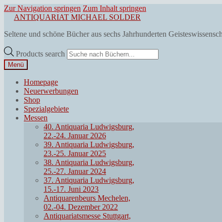
Zur Navigation springen
Zum Inhalt springen
ANTIQUARIAT MICHAEL SOLDER
Seltene und schöne Bücher aus sechs Jahrhunderten Geisteswissensc
Products search
Menü
Homepage
Neuerwerbungen
Shop
Spezialgebiete
Messen
40. Antiquaria Ludwigsburg,
22.-24. Januar 2026
39. Antiquaria Ludwigsburg,
23.-25. Januar 2025
38. Antiquaria Ludwigsburg,
25.-27. Januar 2024
37. Antiquaria Ludwigsburg,
15.-17. Juni 2023
Antiquarenbeurs Mechelen,
02.-04. Dezember 2022
Antiquariatsmesse Stuttgart,