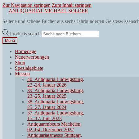
Zur Navigation springen
Zum Inhalt springen
ANTIQUARIAT MICHAEL SOLDER
Seltene und schöne Bücher aus sechs Jahrhunderten Geisteswissensc
Products search
Menü
Homepage
Neuerwerbungen
Shop
Spezialgebiete
Messen
40. Antiquaria Ludwigsburg,
22.-24. Januar 2026
39. Antiquaria Ludwigsburg,
23.-25. Januar 2025
38. Antiquaria Ludwigsburg,
25.-27. Januar 2024
37. Antiquaria Ludwigsburg,
15.-17. Juni 2023
Antiquarenbeurs Mechelen,
02.-04. Dezember 2022
Antiquariatsmesse Stuttgart,