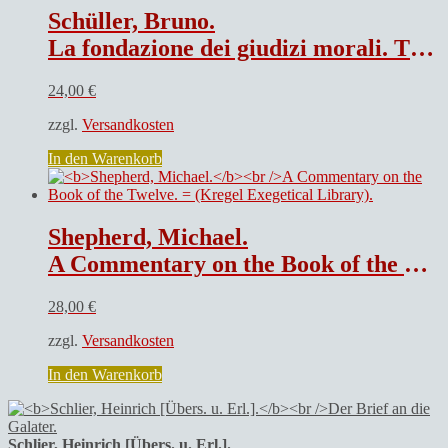
Schüller, Bruno.
La fondazione dei giudizi morali. Tipi di argomentazione etica in teologia morale. Prefazione alla edizione italiana di Sergio Bastianel.
24,00
€
zzgl.
Versandkosten
In den Warenkorb
Shepherd, Michael.
A Commentary on the Book of the Twelve. = (Kregel Exegetical Library).
28,00
€
zzgl.
Versandkosten
In den Warenkorb
Schlier, Heinrich [Übers. u. Erl.].