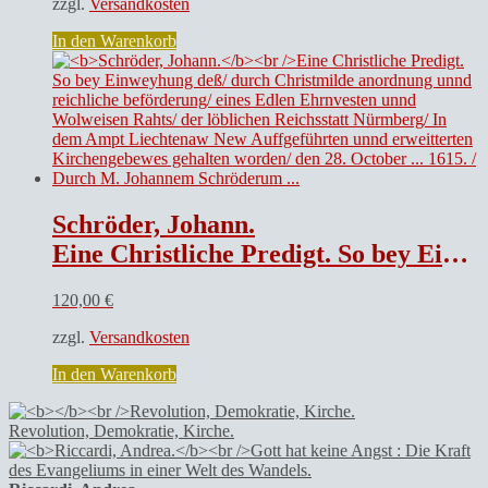
zzgl.
Versandkosten
In den Warenkorb
Schröder, Johann.
Eine Christliche Predigt. So bey Einweyhung deß/ durch Christmilde anordnung unnd reichliche beförderung/ eines Edlen Ehrnvesten unnd Wolweisen Rahts/ der löblichen Reichsstatt Nürmberg/ In dem Ampt Liechtenaw New Auffgeführten unnd erweitterten Kirchengebewes gehalten worden/ den 28. October … 1615. / Durch M. Johannem Schröderum …
120,00
€
zzgl.
Versandkosten
In den Warenkorb
Revolution, Demokratie, Kirche.