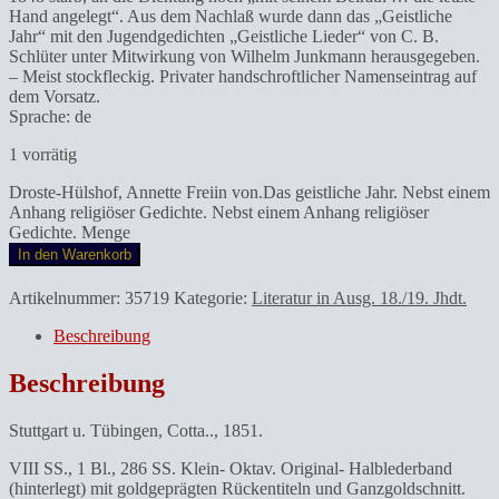
Hand angelegt“. Aus dem Nachlaß wurde dann das „Geistliche
Jahr“ mit den Jugendgedichten „Geistliche Lieder“ von C. B.
Schlüter unter Mitwirkung von Wilhelm Junkmann herausgegeben.
– Meist stockfleckig. Privater handschroftlicher Namenseintrag auf
dem Vorsatz.
Sprache: de
1 vorrätig
Droste-Hülshof, Annette Freiin von.Das geistliche Jahr. Nebst einem
Anhang religiöser Gedichte. Nebst einem Anhang religiöser
Gedichte. Menge
In den Warenkorb
Artikelnummer:
35719
Kategorie:
Literatur in Ausg. 18./19. Jhdt.
Beschreibung
Beschreibung
Stuttgart u. Tübingen, Cotta.., 1851.
VIII SS., 1 Bl., 286 SS. Klein- Oktav. Original- Halblederband
(hinterlegt) mit goldgeprägten Rückentiteln und Ganzgoldschnitt.