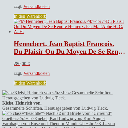
zzgl.
Versandkosten
In den Warenkorb
Hennebert, Jean Baptist Francois.
Du Plaisir Ou Du Moyen De Se Rendre Heureux. Par M. l`Abbé H. C. A. H.
280,00
€
zzgl.
Versandkosten
In den Warenkorb
Kleist, Heinrich von.
Gesammelte Schriften. Herausgegeben von Ludwig Tieck.