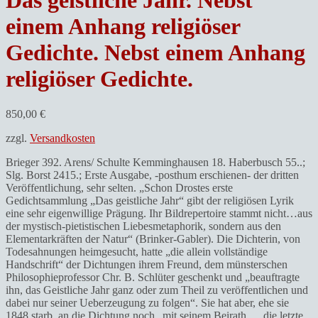
Das geistliche Jahr. Nebst
einem Anhang religiöser
Gedichte. Nebst einem Anhang
religiöser Gedichte.
850,00
€
zzgl.
Versandkosten
Brieger 392. Arens/ Schulte Kemminghausen 18. Haberbusch 55..;
Slg. Borst 2415.; Erste Ausgabe, -posthum erschienen- der dritten
Veröffentlichung, sehr selten. „Schon Drostes erste
Gedichtsammlung „Das geistliche Jahr“ gibt der religiösen Lyrik
eine sehr eigenwillige Prägung. Ihr Bildrepertoire stammt nicht…aus
der mystisch-pietistischen Liebesmetaphorik, sondern aus den
Elementarkräften der Natur“ (Brinker-Gabler). Die Dichterin, von
Todesahnungen heimgesucht, hatte „die allein vollständige
Handschrift“ der Dichtungen ihrem Freund, dem münsterschen
Philosophieprofessor Chr. B. Schlüter geschenkt und „beauftragte
ihn, das Geistliche Jahr ganz oder zum Theil zu veröffentlichen und
dabei nur seiner Ueberzeugung zu folgen“. Sie hat aber, ehe sie
1848 starb, an die Dichtung noch „mit seinem Beirath … die letzte