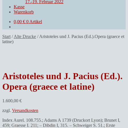
17.-19. Februar 2022
Kasse
Warenkorb
0,00
€
0 Artikel
Start
/
Alte Drucke
/
Aristoteles und J. Pacius (Ed.).Opera (graece et
latine)
Aristoteles und J. Pacius (Ed.).
Opera (graece et latine)
1.600,00
€
zzgl.
Versandkosten
Index Aurel. 108.755.; Adams A 1739 (Druckort Lyon); Brunet I,
459; Graesse I. 211; – Dibdin I, 315. – Schweiger S. 51.; Erste