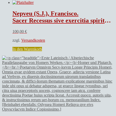
Nepveu (S.J.), Francisco.
Sacer Recessus sive exercitia spiritualia as mentem & methodum S.P. Ignatii,
100,00
€
zzgl.
Versandkosten
In den Warenkorb