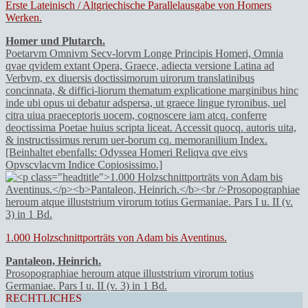
Erste Lateinisch / Altgriechische Parallelausgabe von Homers
Werken.
Homer und Plutarch.
Poetarvm Omnivm Secv-lorvm Longe Principis Homeri, Omnia
qvae qvidem extant Opera, Graece, adiecta versione Latina ad
Verbvm, ex diuersis doctissimorum uirorum translatinibus
concinnata, & diffici-liorum thematum explicatione marginibus hinc
inde ubi opus ui debatur adspersa, ut graece lingue tyronibus, uel
citra uiua praeceptoris uocem, cognoscere iam atcq. conferre
deoctissima Poetae huius scripta liceat. Accessit quocq. autoris uita,
& instructissimus rerum uer-borum cq. memoranilium Index.
[Beinhaltet ebenfalls: Odyssea Homeri Reliqva qve eivs
Opvscvlacvm Indice Copiosissimo.]
1.000 Holzschnittporträts von Adam bis Aventinus.
Pantaleon, Heinrich.
Prosopographiae heroum atque illuststrium virorum totius
Germaniae. Pars I u. II (v. 3) in 1 Bd.
RECHTLICHES