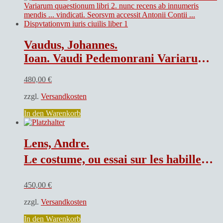
Vaudus, Johannes.
Ioan. Vaudi Pedemonrani Variarum quaestionum libri 2. nunc recens ab innumeris mendis … vindicati. Seorsvm accessit Antonii Contii … Dispvtationvm iuris ciuilis liber 1
480,00
€
zzgl.
Versandkosten
In den Warenkorb
Lens, Andre.
Le costume, ou essai sur les habillements et les usages de plusiers peuples de l Antiquite, prouve par les monuments.
450,00
€
zzgl.
Versandkosten
In den Warenkorb