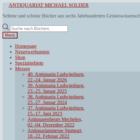
Zur
Zum
ANTIQUARIAT MICHAEL SOLDER
Navigation
Inhalt
Seltene und schöne Bücher aus sechs Jahrhunderten Geisteswissensc
springen
springen
Products
search
Menü
Homepage
Neuerwerbungen
Shop
Spezialgebiete
Messen
40. Antiquaria Ludwigsburg,
22.-24. Januar 2026
39. Antiquaria Ludwigsburg,
23.-25. Januar 2025
38. Antiquaria Ludwigsburg,
25.-27. Januar 2024
37. Antiquaria Ludwigsburg,
15.-17. Juni 2023
Antiquarenbeurs Mechelen,
02.-04. Dezember 2022
Antiquariatsmesse Stuttgart,
18.-22. Februar 2022