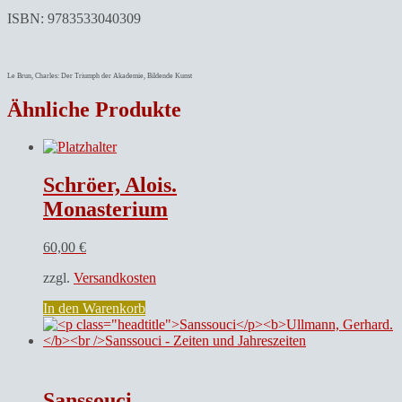
histor.
ISBN: 9783533040309
Umfeld.
Menge
Le Brun, Charles: Der Triumph der Akademie, Bildende Kunst
Ähnliche Produkte
Schröer, Alois.
Monasterium
60,00
€
zzgl.
Versandkosten
In den Warenkorb
Sanssouci