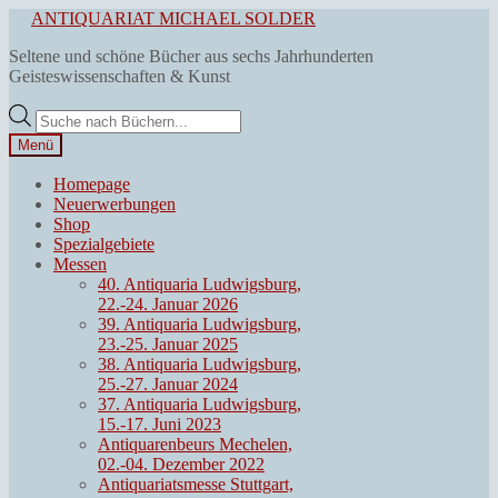
Zur
Zum
ANTIQUARIAT MICHAEL SOLDER
Navigation
Inhalt
Seltene und schöne Bücher aus sechs Jahrhunderten
springen
springen
Geisteswissenschaften & Kunst
Products
search
Menü
Homepage
Neuerwerbungen
Shop
Spezialgebiete
Messen
40. Antiquaria Ludwigsburg,
22.-24. Januar 2026
39. Antiquaria Ludwigsburg,
23.-25. Januar 2025
38. Antiquaria Ludwigsburg,
25.-27. Januar 2024
37. Antiquaria Ludwigsburg,
15.-17. Juni 2023
Antiquarenbeurs Mechelen,
02.-04. Dezember 2022
Antiquariatsmesse Stuttgart,