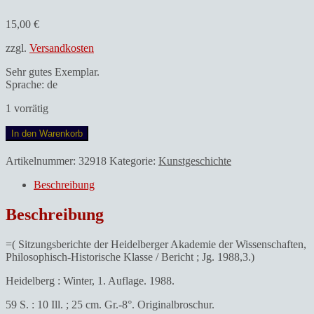
15,00
€
zzgl.
Versandkosten
Sehr gutes Exemplar.
Sprache: de
1 vorrätig
Zimmermann,
In den Warenkorb
Hans-
Joachim
Artikelnummer:
32918
Kategorie:
Kunstgeschichte
(Verfasser).Der
Triumph
Beschreibung
der
Akademie:
Beschreibung
Eine
allegorische
=( Sitzungsberichte der Heidelberger Akademie der Wissenschaften,
Komposition
Philosophisch-Historische Klasse / Bericht ; Jg. 1988,3.)
von
Charles
Heidelberg : Winter, 1. Auflage. 1988.
LeBrun
u.
59 S. : 10 Ill. ; 25 cm. Gr.-8°. Originalbroschur.
ihr