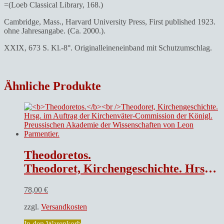
=(Loeb Classical Library, 168.)
Cambridge, Mass., Harvard University Press, First published 1923.
ohne Jahresangabe. (Ca. 2000.).
XXIX, 673 S. Kl.-8°. Originalleineneinband mit Schutzumschlag.
Ähnliche Produkte
Theodoretos.
Theodoret, Kirchengeschichte. Hrsg. im Auftrag der Kirchenväter-Commission der Königl. Preussischen Akademie der Wissenschaften von Leon Parmentier.
78,00
€
zzgl.
Versandkosten
In den Warenkorb