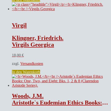
Virgil
Klingner, Friedrich.
Virgils Georgica
18,00
€
zzgl.
Versandkosten
In den Warenkorb
Woods, J.M.
Aristotle`s Eudemian Ethics Books: One, Two, and Eight: Bks. 1, 2 & 8 (Clarendon Aristotle Series).