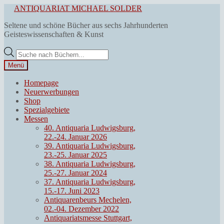
Zur
Zum
ANTIQUARIAT MICHAEL SOLDER
Navigation
Inhalt
Seltene und schöne Bücher aus sechs Jahrhunderten
springen
springen
Geisteswissenschaften & Kunst
Products
search
Menü
Homepage
Neuerwerbungen
Shop
Spezialgebiete
Messen
40. Antiquaria Ludwigsburg,
22.-24. Januar 2026
39. Antiquaria Ludwigsburg,
23.-25. Januar 2025
38. Antiquaria Ludwigsburg,
25.-27. Januar 2024
37. Antiquaria Ludwigsburg,
15.-17. Juni 2023
Antiquarenbeurs Mechelen,
02.-04. Dezember 2022
Antiquariatsmesse Stuttgart,