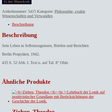
Würzbach,
In den Warenkorb
Friedrich.Nietzsche
Menge
Artikelnummer:
5415
Kategorie:
Philosophie, exakte
Wissenschaften und Verwandtes
Beschreibung
Beschreibung
Sein Leben in Selbstzeugnissen, Briefen und Berichten
Berlin Propyläen, 1942.
435 S. 52 Abb. I. Text u. auf Taf. 8° Ohln
Ähnliche Produkte
Ziehen, Theodor.