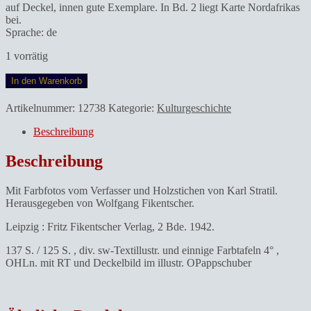
auf Deckel, innen gute Exemplare. In Bd. 2 liegt Karte Nordafrikas
bei.
Sprache: de
1 vorrätig
Wrage,
In den Warenkorb
Werner.Nordafrika.
Volk
Artikelnummer:
12738
Kategorie:
Kulturgeschichte
und
Landschaft
Beschreibung
zwischen
Rif
Beschreibung
und
Nil.
Mit Farbfotos vom Verfasser und Holzstichen von Karl Stratil.
Menge
Herausgegeben von Wolfgang Fikentscher.
Leipzig : Fritz Fikentscher Verlag, 2 Bde. 1942.
137 S. / 125 S. , div. sw-Textillustr. und einnige Farbtafeln 4° ,
OHLn. mit RT und Deckelbild im illustr. OPappschuber