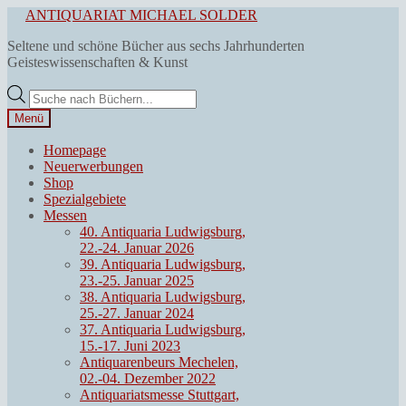
Zur
Zum
ANTIQUARIAT MICHAEL SOLDER
Navigation
Inhalt
Seltene und schöne Bücher aus sechs Jahrhunderten
springen
springen
Geisteswissenschaften & Kunst
Products
search
Menü
Homepage
Neuerwerbungen
Shop
Spezialgebiete
Messen
40. Antiquaria Ludwigsburg,
22.-24. Januar 2026
39. Antiquaria Ludwigsburg,
23.-25. Januar 2025
38. Antiquaria Ludwigsburg,
25.-27. Januar 2024
37. Antiquaria Ludwigsburg,
15.-17. Juni 2023
Antiquarenbeurs Mechelen,
02.-04. Dezember 2022
Antiquariatsmesse Stuttgart,