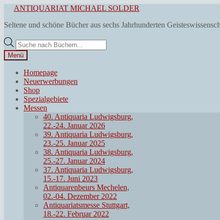
Zur
Zum
ANTIQUARIAT MICHAEL SOLDER
Navigation
Inhalt
Seltene und schöne Bücher aus sechs Jahrhunderten Geisteswissensc
springen
springen
Products
search
Menü
Homepage
Neuerwerbungen
Shop
Spezialgebiete
Messen
40. Antiquaria Ludwigsburg,
22.-24. Januar 2026
39. Antiquaria Ludwigsburg,
23.-25. Januar 2025
38. Antiquaria Ludwigsburg,
25.-27. Januar 2024
37. Antiquaria Ludwigsburg,
15.-17. Juni 2023
Antiquarenbeurs Mechelen,
02.-04. Dezember 2022
Antiquariatsmesse Stuttgart,
18.-22. Februar 2022