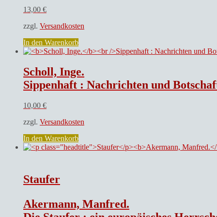
13,00
€
zzgl.
Versandkosten
In den Warenkorb
Scholl, Inge.
Sippenhaft : Nachrichten und Botschaft
10,00
€
zzgl.
Versandkosten
In den Warenkorb
Staufer
Akermann, Manfred.
Die Staufer : ein europäisches Herrsch