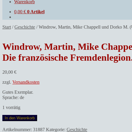
Warenkorb
0,00
€
0 Artikel
Start
/
Geschichte
/
Windrow, Martin, Mike Chappell und Dorko M. (Ü
Windrow, Martin, Mike Chappel
Die französische Fremdenlegion
20,00
€
zzgl.
Versandkosten
Gutes Exemplar.
Sprache: de
1 vorrätig
Windrow,
In den Warenkorb
Martin,
Mike
Artikelnummer:
31887
Kategorie:
Geschichte