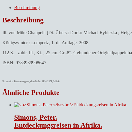
Chappell
und
Beschreibung
Dorko
M.
Beschreibung
(Übers.)
Rybiczka.Die
Ill. von Mike Chappell. [Dt. Übers.: Dorko Michael Rybiczka ; Helge
französische
Fremdenlegion.
Königswinter : Lempertz, 1. dt. Auflage. 2008.
Menge
112 S. : zahlr. Ill., Kt. ; 25 cm. Gr.-8°. Gebundener Originalpappeinb
ISBN: 9783939908647
Frankreich. Fremdenlegion ; Geschichte 1914-2008, Militär
Ähnliche Produkte
Simons, Peter.
Entdeckungsreisen in Afrika.