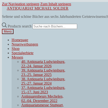
Zur Navigation springen
Zum Inhalt springen
ANTIQUARIAT MICHAEL SOLDER
Seltene und schöne Bücher aus sechs Jahrhunderten Geisteswissensc
Products search
Menü
Homepage
Neuerwerbungen
Shop
Spezialgebiete
Messen
40. Antiquaria Ludwigsburg,
22.-24. Januar 2026
39. Antiquaria Ludwigsburg,
23.-25. Januar 2025
38. Antiquaria Ludwigsburg,
25.-27. Januar 2024
37. Antiquaria Ludwigsburg,
15.-17. Juni 2023
Antiquarenbeurs Mechelen,
02.-04. Dezember 2022
Antiquariatsmesse Stuttgart,