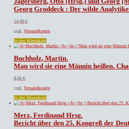
Jägersberg, Otto [Hrsg.] und Georg [M
Georg Groddeck : Der wilde Analytiker, Es
14,00
€
zzgl.
Versandkosten
In den Warenkorb
Buchholz, Martin.
Man wird sie eine Männin heißen. Cha
8,00
€
zzgl.
Versandkosten
In den Warenkorb
Merz, Ferdinand Hrsg.
Bericht über den 25. Kongreß der Deut