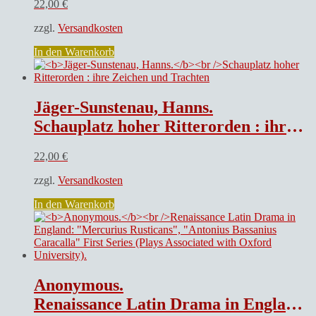
22,00
€
zzgl.
Versandkosten
In den Warenkorb
Jäger-Sunstenau, Hanns.
Schauplatz hoher Ritterorden : ihre Zeichen und Trachten
22,00
€
zzgl.
Versandkosten
In den Warenkorb
Anonymous.
Renaissance Latin Drama in England: „Mercurius Rusticans“, „Antonius Bassanius Caracalla“ First Series (Plays Associated with Oxford University).