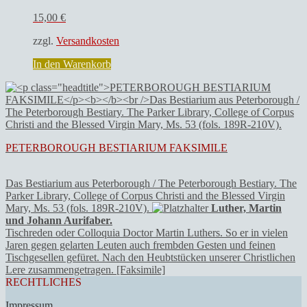
15,00
€
zzgl.
Versandkosten
In den Warenkorb
PETERBOROUGH BESTIARIUM FAKSIMILE
Das Bestiarium aus Peterborough / The Peterborough Bestiary. The
Parker Library, College of Corpus Christi and the Blessed Virgin
Mary, Ms. 53 (fols. 189R-210V).
Luther, Martin
und Johann Aurifaber.
Tischreden oder Colloquia Doctor Martin Luthers. So er in vielen
Jaren gegen gelarten Leuten auch frembden Gesten und feinen
Tischgesellen gefüret. Nach den Heubtstücken unserer Christlichen
Lere zusammengetragen. [Faksimile]
RECHTLICHES
Impressum