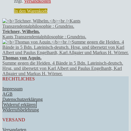
zzgl.
Versandkosten
In den Warenkorb
Teichner, Wilhelm.
Kants Transzendentalphilosophie : Grundriss.
Thomas von Aquin.
Summe gegen die Heiden. 4 Bände in 5 Bdn. Lateinisch-deutsch.
Hrsg. und übersetzt von Karl Albert und Paulus Engelhardt, Karl
Allgaier und Markus H. Wörner.
RECHTLICHES
Impressum
AGB
Datenschutzerklärung
Widerruf erklären
Widerrufsbelehrung
VERSAND
Versandarten