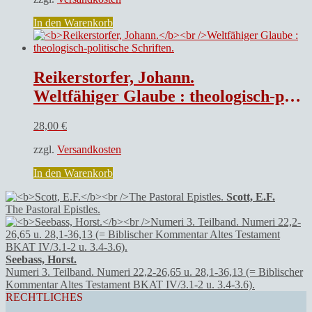
In den Warenkorb
Reikerstorfer, Johann.
Weltfähiger Glaube : theologisch-politische Schriften.
28,00
€
zzgl.
Versandkosten
In den Warenkorb
Scott, E.F.
The Pastoral Epistles.
Seebass, Horst.
Numeri 3. Teilband. Numeri 22,2-26,65 u. 28,1-36,13 (= Biblischer
Kommentar Altes Testament BKAT IV/3.1-2 u. 3.4-3.6).
RECHTLICHES