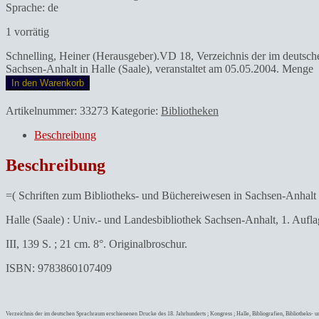
Sprache: de
1 vorrätig
Schnelling, Heiner (Herausgeber).VD 18, Verzeichnis der im deutsch
Sachsen-Anhalt in Halle (Saale), veranstaltet am 05.05.2004. Menge
In den Warenkorb
Artikelnummer:
33273
Kategorie:
Bibliotheken
Beschreibung
Beschreibung
=( Schriften zum Bibliotheks- und Büchereiwesen in Sachsen-Anhalt 
Halle (Saale) : Univ.- und Landesbibliothek Sachsen-Anhalt, 1. Aufla
III, 139 S. ; 21 cm. 8°. Originalbroschur.
ISBN: 9783860107409
Verzeichnis der im deutschen Sprachraum erschienenen Drucke des 18. Jahrhunderts ; Kongress ; Halle, Bibliografien, Bibliotheks- u