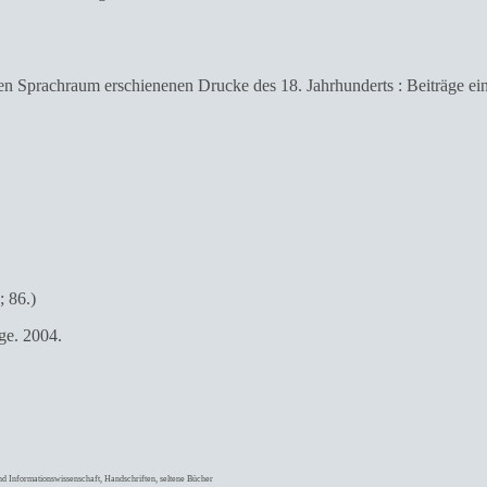
en Sprachraum erschienenen Drucke des 18. Jahrhunderts : Beiträge e
; 86.)
ge. 2004.
nd Informationswissenschaft, Handschriften, seltene Bücher