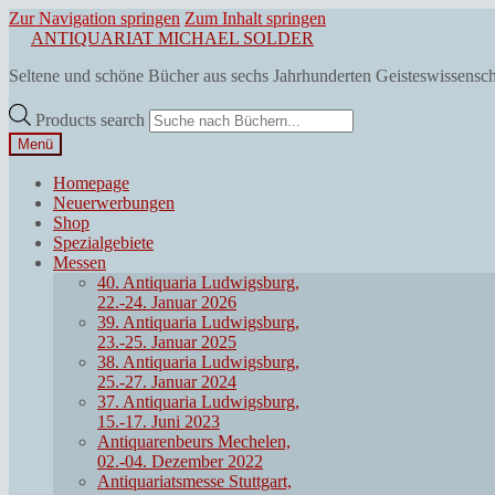
Zur Navigation springen
Zum Inhalt springen
ANTIQUARIAT MICHAEL SOLDER
Seltene und schöne Bücher aus sechs Jahrhunderten Geisteswissensc
Products search
Menü
Homepage
Neuerwerbungen
Shop
Spezialgebiete
Messen
40. Antiquaria Ludwigsburg,
22.-24. Januar 2026
39. Antiquaria Ludwigsburg,
23.-25. Januar 2025
38. Antiquaria Ludwigsburg,
25.-27. Januar 2024
37. Antiquaria Ludwigsburg,
15.-17. Juni 2023
Antiquarenbeurs Mechelen,
02.-04. Dezember 2022
Antiquariatsmesse Stuttgart,