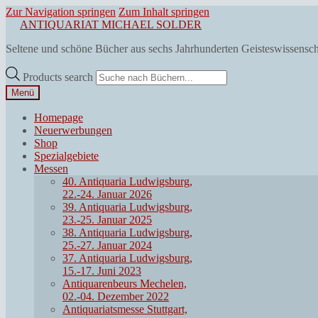
Zur Navigation springen
Zum Inhalt springen
ANTIQUARIAT MICHAEL SOLDER
Seltene und schöne Bücher aus sechs Jahrhunderten Geisteswissensc
Products search
Menü
Homepage
Neuerwerbungen
Shop
Spezialgebiete
Messen
40. Antiquaria Ludwigsburg,
22.-24. Januar 2026
39. Antiquaria Ludwigsburg,
23.-25. Januar 2025
38. Antiquaria Ludwigsburg,
25.-27. Januar 2024
37. Antiquaria Ludwigsburg,
15.-17. Juni 2023
Antiquarenbeurs Mechelen,
02.-04. Dezember 2022
Antiquariatsmesse Stuttgart,