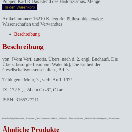
Popper, Karl R.Das Elend des Historizismus. Menge
In den Warenkorb
Artikelnummer:
16210
Kategorie:
Philosophie, exakte
Wissenschaften und Verwandtes
Beschreibung
Beschreibung
von. [Vom Verf. autoris. Übers. nach d. 2. engl. Buchaufl. Die
Übers. besorgte Leonhard Walentik], Die Einheit der
Gesellschaftswissenschaften , Bd. 3
Tübingen : Mohr, 3., verb. Aufl. 197!.
IX, 132 S., , 24 cm Gr.-8°, Okart.
ISBN: 3165327211
Geschichtsphilosophie , Prognose , Sozialwissenschaften , Methode , Determinismus , Geschichtsphilosophie , Historismus
Ähnliche Produkte