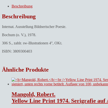
Heribert
Becker
Beschreibung
(Ausstellung).Imagination
:
Beschreibung
Museum
Bochum,
Internat. Ausstellung Bildnerischer Poesie.
26.8.1978
-
Bochum (o. V.), 1978.
8.10.1978.
Menge
306 S., zahlr. sw-Illustrationen 4°, OKt.
ISBN: 3809300403
Ähnliche Produkte
Mangold, Robert.
Yellow Line Print 1974. Serigrafie auf Arches Papier. Papiergröße: 22 x 22 Zoll (55,9 x 55,