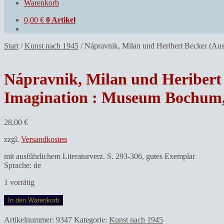
Warenkorb
0,00
€
0 Artikel
Start
/
Kunst nach 1945
/
Nápravnik, Milan und Heribert Becker (Aus
Nápravnik, Milan und Heribert 
Imagination : Museum Bochum, 2
28,00
€
zzgl.
Versandkosten
mit ausführlichem Literaturverz. S. 293-306, gutes Exemplar
Sprache: de
1 vorrätig
Nápravnik,
In den Warenkorb
Milan
und
Artikelnummer:
9347
Kategorie:
Kunst nach 1945