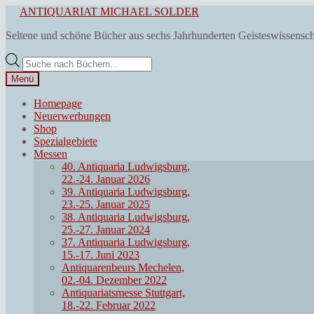
Zur
Zum
ANTIQUARIAT MICHAEL SOLDER
Navigation
Inhalt
Seltene und schöne Bücher aus sechs Jahrhunderten Geisteswissensc
springen
springen
Products
search
Menü
Homepage
Neuerwerbungen
Shop
Spezialgebiete
Messen
40. Antiquaria Ludwigsburg,
22.-24. Januar 2026
39. Antiquaria Ludwigsburg,
23.-25. Januar 2025
38. Antiquaria Ludwigsburg,
25.-27. Januar 2024
37. Antiquaria Ludwigsburg,
15.-17. Juni 2023
Antiquarenbeurs Mechelen,
02.-04. Dezember 2022
Antiquariatsmesse Stuttgart,
18.-22. Februar 2022