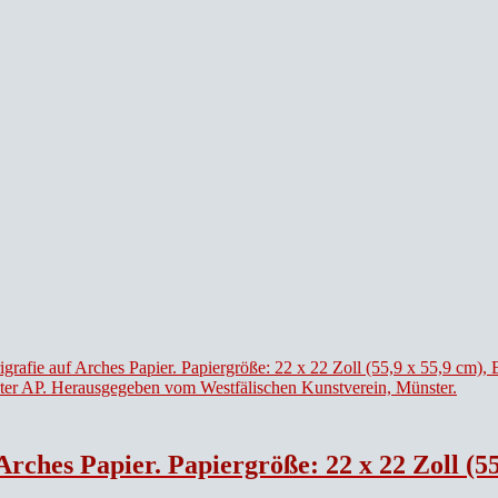
9 cm), Bildgröße 15 3/8×15 15/16 Zoll (39,1 ×40,5 cm). Unten links vorne signiert, unten rechts vorne b