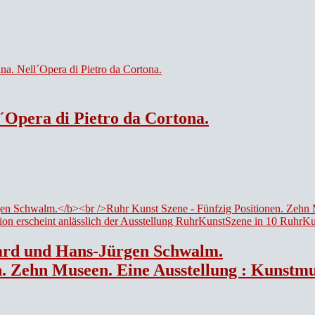
l´Opera di Pietro da Cortona.
card und Hans-Jürgen Schwalm.
seum Bochum; Museum DKM, Duisburg; Kunstmuseum Gelsenkirchen [u.a.] ; [Diese Publikation