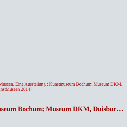
 erscheint anlässlich der Ausstellung RuhrKunstSzene in 10 RuhrKunstMuseen 2014].