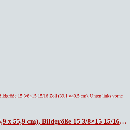
etitelt. Auflage von 100, unbekannter AP. Herausgegeben vom Westfälischen Kunstverein, Münster.