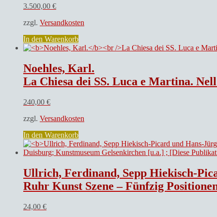
3.500,00
€
zzgl.
Versandkosten
In den Warenkorb
Noehles, Karl.
La Chiesa dei SS. Luca e Martina. Nel
240,00
€
zzgl.
Versandkosten
In den Warenkorb
Ullrich, Ferdinand, Sepp Hiekisch-Pi
Ruhr Kunst Szene – Fünfzig Positionen. Zehn Museen. Eine Ausstellung : Kunstmu
24,00
€