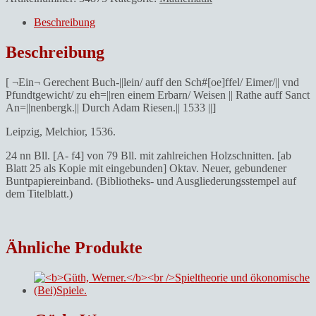
Beschreibung
Beschreibung
[ ¬Ein¬ Gerechent Buch-||lein/ auff den Sch#[oe]ffel/ Eimer/|| vnd
Pfundtgewicht/ zu eh=||ren einem Erbarn/ Weisen || Rathe auff Sanct
An=||nenbergk.|| Durch Adam Riesen.|| 1533 ||]
Leipzig, Melchior, 1536.
24 nn Bll. [A- f4] von 79 Bll. mit zahlreichen Holzschnitten. [ab
Blatt 25 als Kopie mit eingebunden] Oktav. Neuer, gebundener
Buntpapiereinband. (Bibliotheks- und Ausgliederungsstempel auf
dem Titelblatt.)
Ähnliche Produkte