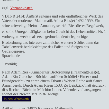
zzgl.
Versandkosten
VD16 R 2414; Äußerst seltenes und sehr einflußreiches Werk des
Vaters der modernen Mathematik Adma Ries(e) 1492-1559. Für
seine zeitweilige Heimat Annaberg schrieb Ries dieses Regelwerk,
es sollte Unregelmäßigkeiten beim Gewicht des Lebensmittels Nr. 1
vorbeugen  weckte als erste gedruckte deutschsprachige
Brotordnung das Interesse zahlreicher weiterer Städte, denn das
Tabellenwerk berücksichtigte das Fallen und Steigen des
Getreidepreise.
Sprache: de
1 vorrätig
Nach Adam Ries - Annaberger Brotordnung (Fragment)Ries(e),
Adam.Ein Gerechent Büchlein auff den Schöffel / Eimer / und
Pfundgewicht / zu ehren einem Erbarn / Weisen Rathe auff Sanct
Annenbergk. Durch Adam Rieen 1533. Zu Leiptzick/ hatt gedruckt
diss Rechent Büchlein Melchior Lotter. Volendet vnd ausgangen am
abendt des Newen Jars 1536. Menge
In den Warenkorb
Artikelnummer:
34875
Kategorie:
Mathematik