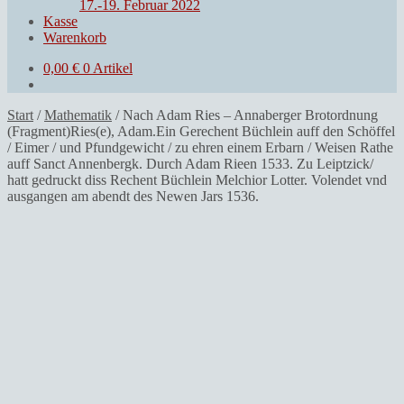
17.-19. Februar 2022
Kasse
Warenkorb
0,00
€
0 Artikel
Start
/
Mathematik
/
Nach Adam Ries – Annaberger Brotordnung
(Fragment)Ries(e), Adam.Ein Gerechent Büchlein auff den Schöffel
/ Eimer / und Pfundgewicht / zu ehren einem Erbarn / Weisen Rathe
auff Sanct Annenbergk. Durch Adam Rieen 1533. Zu Leiptzick/
hatt gedruckt diss Rechent Büchlein Melchior Lotter. Volendet vnd
ausgangen am abendt des Newen Jars 1536.