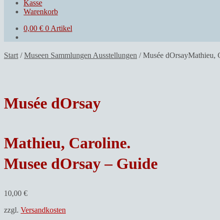
Kasse
Warenkorb
0,00
€
0 Artikel
Start
/
Museen Sammlungen Ausstellungen
/
Musée dOrsayMathieu, 
Musée dOrsay
Mathieu, Caroline.
Musee dOrsay – Guide
10,00
€
zzgl.
Versandkosten