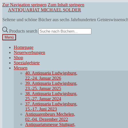
Zur Navigation springen
Zum Inhalt springen
ANTIQUARIAT MICHAEL SOLDER
Seltene und schöne Bücher aus sechs Jahrhunderten Geisteswissensc
Products search
Menü
Homepage
Neuerwerbungen
Shop
Spezialgebiete
Messen
40. Antiquaria Ludwigsburg,
22.-24. Januar 2026
39. Antiquaria Ludwigsburg,
23.-25. Januar 2025
38. Antiquaria Ludwigsburg,
25.-27. Januar 2024
37. Antiquaria Ludwigsburg,
15.-17. Juni 2023
Antiquarenbeurs Mechelen,
02.-04. Dezember 2022
Antiquariatsmesse Stuttgart,