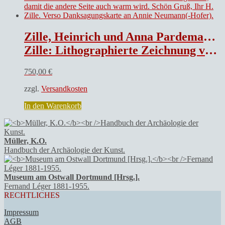
Zille, Heinrich und Anna Pardemann (Künstlerin).
Zille: Lithographierte Zeichnung von Anna Pardemann: „H. Zille. Todensonntag (25.11.23)“, in der Platte signiert „A. Pardemann.“ Von Heinrich Zille eigenhändig beschriftet und signiert (datiert Januar 1929): „Es war am Todensonntag 1923, da hat mich die kleine Pardemann gezeichnet, ich fror, war matt. Nun habe ich mich schon manchmal umgedreht, damit die andere Seite auch warm wird. Schön Gruß, Ihr H. Zille. Verso Danksagungskarte an Annie Neumann(-Hofer).
750,00
€
zzgl.
Versandkosten
In den Warenkorb
Müller, K.O.
Handbuch der Archäologie der Kunst.
Museum am Ostwall Dortmund [Hrsg.].
Fernand Léger 1881-1955.
RECHTLICHES
Impressum
AGB