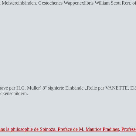
eistereinbänden. Gestochenes Wappenexlibris William Scott Rerr. of C
 gravé par H.C. Muller] 8° signierte Einbände „Relie par VANETTE, Elè
ckenschildern.