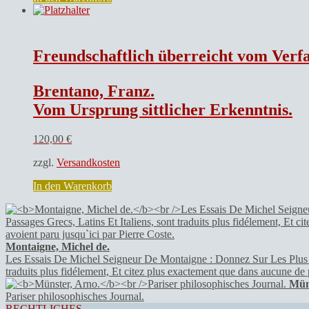
Freundschaftlich überreicht vom Verfa
Brentano, Franz.
Vom Ursprung sittlicher Erkenntnis.
120,00
€
zzgl.
Versandkosten
In den Warenkorb
Montaigne, Michel de.
Les Essais De Michel Seigneur De Montaigne : Donnez Sur Les Plus Anc
traduits plus fidélement, Et citez plus exactement que dans aucune de
Mün
Pariser philosophisches Journal.
RECHTLICHES