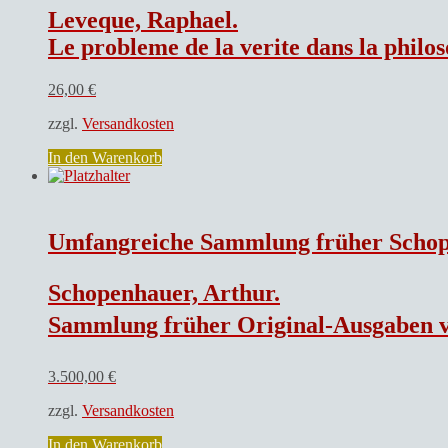
d`Alembert,
Leveque, Raphael.
Helvétius,
Voltaire,
Le probleme de la verite dans la philos
Condorcet
et
26,00
€
Bertolini.
Menge
zzgl.
Versandkosten
In den Warenkorb
Umfangreiche Sammlung früher Schop
Schopenhauer, Arthur.
Sammlung früher Original-Ausgaben von Arthur Schopenhauer: Arthur Schopenhauer: Uber die vierfache Wurzel des Satzes vom zureichenden Grunde, 2. Aufl., Johann Christian Hermann`sche Buchhandlung: Frankfurt a/M 1847, AIH in nur 750 Exemplaren gedruckt, Einbd. d. Z., altersgemäß gut; Arthur Schopenhauer: Über den Willen in der Natur, 2. Aufl., Johann Christian Hermann`sche Buchhandlung: Frankfurt a/M 1854, AIH in nur 1000 Exemplaren gedruckt, Einbd. d. Z., altersgemäß gut; Arthur Schopenhauer: Uber das Sehn und die Farben, 2. Aufl., Verlag Johann Friedrich Hartknoch: Leipzig 1854, AIH in nur 1050 Exemplaren gedruckt, Einbd. d. Z., altersgemals gut-befriedigend; Arthur Schopenhauer: Die Welt als Wille und Vorstellung, Bd. I & II, 3. Aufl., Verlag F.A. Brockhaus: Leipzig 1859, AlH in 2250 Exemplaren gedruckt, Einbd. d. Z., altersgemäß befriedigend, stellenweise stockfleckig – sehr seltene Version m. falscher Angabe d. Seitenerweiterung (S. XXXI, Vorwort zur 3. Aufl.), kam eigentl. nur korrigiert in d. Handel.; Arthur Schopenhauer: Die beid
3.500,00
€
zzgl.
Versandkosten
In den Warenkorb