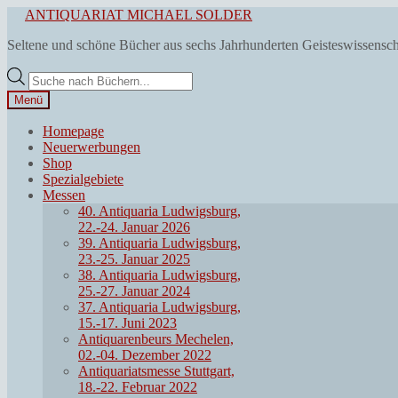
Zur
Zum
ANTIQUARIAT MICHAEL SOLDER
Navigation
Inhalt
Seltene und schöne Bücher aus sechs Jahrhunderten Geisteswissensc
springen
springen
Products
search
Menü
Homepage
Neuerwerbungen
Shop
Spezialgebiete
Messen
40. Antiquaria Ludwigsburg,
22.-24. Januar 2026
39. Antiquaria Ludwigsburg,
23.-25. Januar 2025
38. Antiquaria Ludwigsburg,
25.-27. Januar 2024
37. Antiquaria Ludwigsburg,
15.-17. Juni 2023
Antiquarenbeurs Mechelen,
02.-04. Dezember 2022
Antiquariatsmesse Stuttgart,
18.-22. Februar 2022