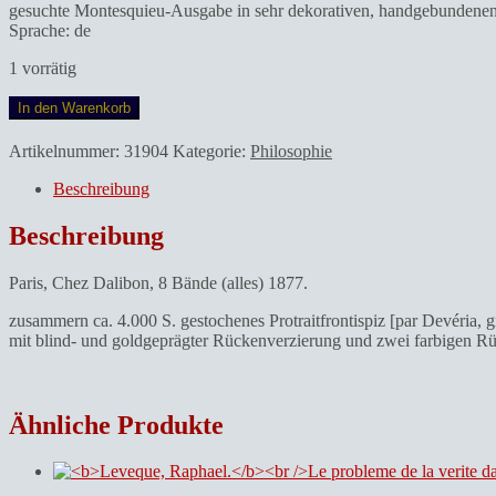
gesuchte Montesquieu-Ausgabe in sehr dekorativen, handgebundenen M
Sprache: de
1 vorrätig
Montesquieu,
In den Warenkorb
Charles
Louis
Artikelnummer:
31904
Kategorie:
Philosophie
de
Secondat
Beschreibung
de.Oeuvres.
Avec
Beschreibung
éloges,
analyses,
Paris, Chez Dalibon, 8 Bände (alles) 1877.
commentaires,
remarques,
zusammern ca. 4.000 S. gestochenes Protraitfrontispiz [par Devéria,
notes,
mit blind- und goldgeprägter Rückenverzierung und zwei farbigen Rü
réfutations,
imitations,
par
M.M.
Ähnliche Produkte
Destut
de
Tracy,
Villemain,