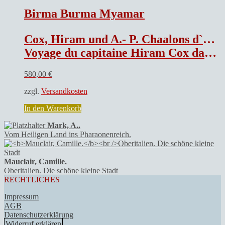
Birma Burma Myamar
Cox, Hiram und A.- P. Chaalons d`Argé.
Voyage du capitaine Hiram Cox dans l`empire des Birmans, avec des notes et un essai historique sur cet empire, les peuples qui occupent la presqu`île au-delà du Gange, et sur la compagnie anglaise des Indes orientales.
580,00
€
zzgl.
Versandkosten
In den Warenkorb
Mark, A..
Vom Heiligen Land ins Pharaonenreich.
Mauclair, Camille.
Oberitalien. Die schöne kleine Stadt
RECHTLICHES
Impressum
AGB
Datenschutzerklärung
Widerruf erklären