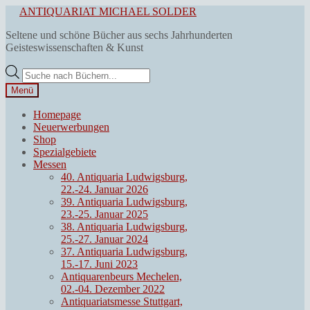
Zur
Zum
ANTIQUARIAT MICHAEL SOLDER
Navigation
Inhalt
Seltene und schöne Bücher aus sechs Jahrhunderten
springen
springen
Geisteswissenschaften & Kunst
Products
search
Menü
Homepage
Neuerwerbungen
Shop
Spezialgebiete
Messen
40. Antiquaria Ludwigsburg,
22.-24. Januar 2026
39. Antiquaria Ludwigsburg,
23.-25. Januar 2025
38. Antiquaria Ludwigsburg,
25.-27. Januar 2024
37. Antiquaria Ludwigsburg,
15.-17. Juni 2023
Antiquarenbeurs Mechelen,
02.-04. Dezember 2022
Antiquariatsmesse Stuttgart,