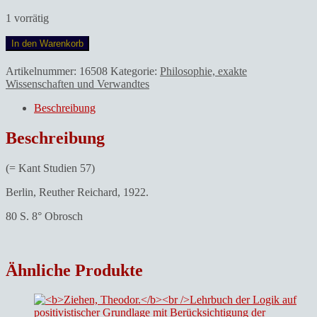
1 vorrätig
Mannheim,
In den Warenkorb
Karl.Die
Strukturanalyse
Artikelnummer:
16508
Kategorie:
Philosophie, exakte
der
Wissenschaften und Verwandtes
Erkenntnistheorie
Menge
Beschreibung
Beschreibung
(= Kant Studien 57)
Berlin, Reuther Reichard, 1922.
80 S. 8° Obrosch
Ähnliche Produkte