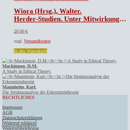
Wiora (Hrsg.), Walter.
Herder-Studien. Unter Mitwirkung von Hans Dietrich Irmscher.
20,00
€
zzgl.
Versandkosten
In den Warenkorb
Mackinnon, D.M.
A Study in Ethical Theory.
Mannheim, Karl.
Die Strukturanalyse der Erkenntnistheorie
RECHTLICHES
Impressum
AGB
Datenschutzerklärung
Widerruf erklären
Widerrufsbelehrung