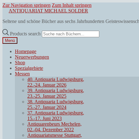
Zur Navigation springen
Zum Inhalt springen
ANTIQUARIAT MICHAEL SOLDER
Seltene und schöne Bücher aus sechs Jahrhunderten Geisteswissensc
Products search
Menü
Homepage
Neuerwerbungen
Shop
Spezialgebiete
Messen
40. Antiquaria Ludwigsburg,
22.-24. Januar 2026
39. Antiquaria Ludwigsburg,
23.-25. Januar 2025
38. Antiquaria Ludwigsburg,
25.-27. Januar 2024
37. Antiquaria Ludwigsburg,
15.-17. Juni 2023
Antiquarenbeurs Mechelen,
02.-04. Dezember 2022
Antiquariatsmesse Stuttgart,