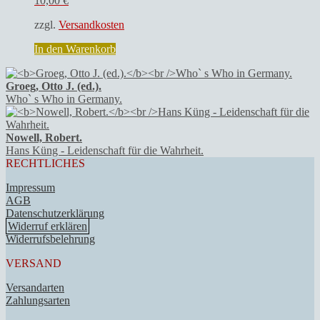
10,00
€
zzgl.
Versandkosten
In den Warenkorb
Groeg, Otto J. (ed.).
Who` s Who in Germany.
Nowell, Robert.
Hans Küng - Leidenschaft für die Wahrheit.
RECHTLICHES
Impressum
AGB
Datenschutzerklärung
Widerruf erklären
Widerrufsbelehrung
VERSAND
Versandarten
Zahlungsarten