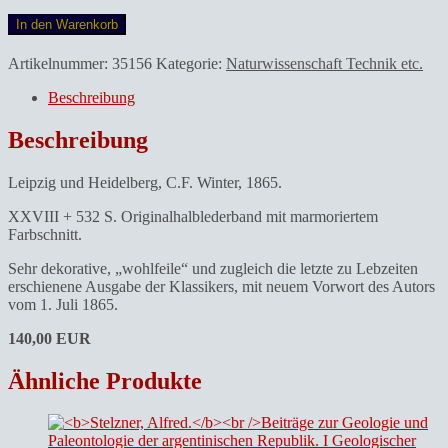
Liebig,
In den Warenkorb
Justus
von.Chemische
Artikelnummer:
35156
Kategorie:
Naturwissenschaft Technik etc.
Briefe.
Menge
Beschreibung
Beschreibung
Leipzig und Heidelberg, C.F. Winter, 1865.
XXVIII + 532 S. Originalhalblederband mit marmoriertem
Farbschnitt.
Sehr dekorative, „wohlfeile“ und zugleich die letzte zu Lebzeiten
erschienene Ausgabe der Klassikers, mit neuem Vorwort des Autors
vom 1. Juli 1865.
140,00 EUR
Ähnliche Produkte