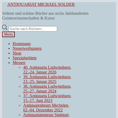
Zur
Zum
ANTIQUARIAT MICHAEL SOLDER
Navigation
Inhalt
Seltene und schöne Bücher aus sechs Jahrhunderten
springen
springen
Geisteswissenschaften & Kunst
Products
search
Menü
Homepage
Neuerwerbungen
Shop
Spezialgebiete
Messen
40. Antiquaria Ludwigsburg,
22.-24. Januar 2026
39. Antiquaria Ludwigsburg,
23.-25. Januar 2025
38. Antiquaria Ludwigsburg,
25.-27. Januar 2024
37. Antiquaria Ludwigsburg,
15.-17. Juni 2023
Antiquarenbeurs Mechelen,
02.-04. Dezember 2022
Antiquariatsmesse Stuttgart,