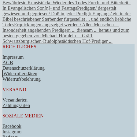
Bewährteste Kunststücke Wieder des Todes Furcht und Bitterkeit :
In Evangelischen Son[n]- und FesttagsPredigten/ dergestalt
gewiesen und gepriesen/ Daß in jeder Predigt/ Eingangs/ ein in der
Bibel beschriebener Sterbender fürgestellet ... und endlich liebliche
TodesErquickungen angezeiget werden / Allen Menschen ...
Insonderheit angehenden Predigern ... diensam ... heraus und zum
besten gegeben von Michael Hörnlein ... Gräfl.
Schwartzburgischen-Rudolphstädtischen Hof-Prediger ...
RECHTLICHES
Impressum
AGB
Datenschutzerklärung
Widerruf erklären
Widerrufsbelehrung
VERSAND
Versandarten
Zahlungsarten
SOZIALE MEDIEN
Facebook
Instagram