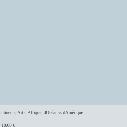
e
18,00
€