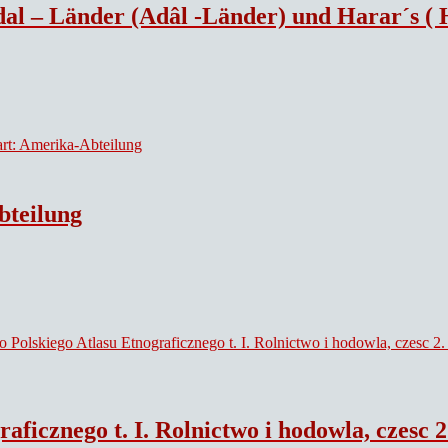
nder) und Harar´s ( Harâr´s) in Ost-Afrika. Mit Rücksicht auf di
bteilung
 Rolnictwo i hodowla, czesc 2. – Commetaries to Polish Ethno