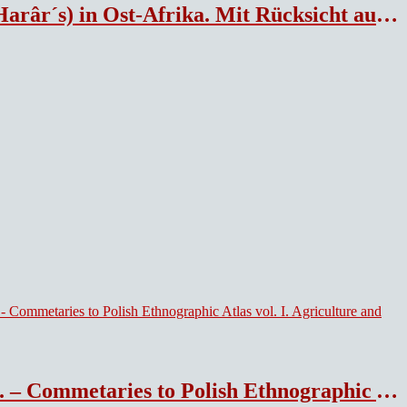
e Expedition des Dr. med. Dominik Kammel Edlen von Hardegger
graphic Atlas vol. I. Agriculture and breeding, part 2.