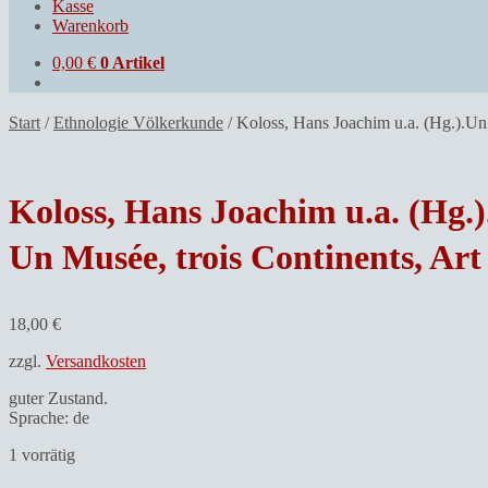
Kasse
Warenkorb
0,00
€
0 Artikel
Start
/
Ethnologie Völkerkunde
/
Koloss, Hans Joachim u.a. (Hg.).Un M
Koloss, Hans Joachim u.a. (Hg.)
Un Musée, trois Continents, Art 
18,00
€
zzgl.
Versandkosten
guter Zustand.
Sprache: de
1 vorrätig