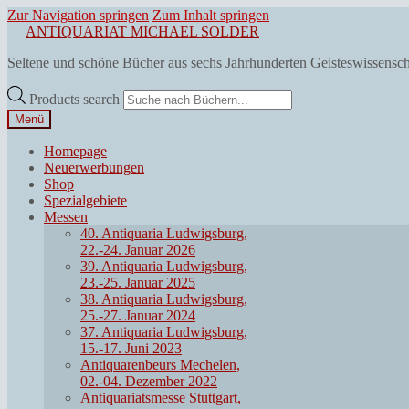
Zur Navigation springen
Zum Inhalt springen
ANTIQUARIAT MICHAEL SOLDER
Seltene und schöne Bücher aus sechs Jahrhunderten Geisteswissensc
Products search
Menü
Homepage
Neuerwerbungen
Shop
Spezialgebiete
Messen
40. Antiquaria Ludwigsburg,
22.-24. Januar 2026
39. Antiquaria Ludwigsburg,
23.-25. Januar 2025
38. Antiquaria Ludwigsburg,
25.-27. Januar 2024
37. Antiquaria Ludwigsburg,
15.-17. Juni 2023
Antiquarenbeurs Mechelen,
02.-04. Dezember 2022
Antiquariatsmesse Stuttgart,