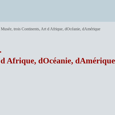
usée, trois Continents, Art d Afrique, dOcéanie, dAmérique
.
d Afrique, dOcéanie, dAmérique