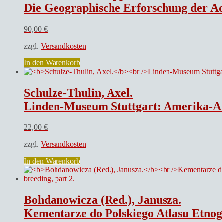
Die Geographische Erforschung der Adal – Länder (Adâl -Lä
90,00
€
zzgl.
Versandkosten
In den Warenkorb
Schulze-Thulin, Axel.
Linden-Museum Stuttgart: Amerika-A
22,00
€
zzgl.
Versandkosten
In den Warenkorb
Bohdanowicza (Red.), Janusza.
Kementarze do Polskiego Atlasu Etnograficznego t. I.