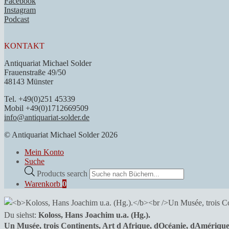
Facebook
Instagram
Podcast
KONTAKT
Antiquariat Michael Solder
Frauenstraße 49/50
48143 Münster
Tel. +49(0)251 45339
Mobil +49(0)1712669509
info@antiquariat-solder.de
© Antiquariat Michael Solder 2026
Mein Konto
Suche
Products search
Warenkorb
0
Du siehst:
Koloss, Hans Joachim u.a. (Hg.).
Un Musée, trois Continents, Art d Afrique, dOcéanie, dAmériqu