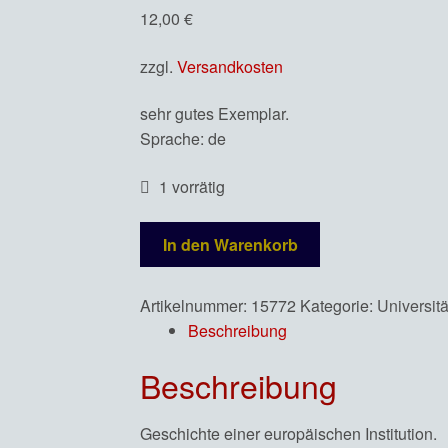
12,00
€
zzgl.
Versandkosten
sehr gutes Exemplar.
Sprache: de
1 vorrätig
Koch,
In den Warenkorb
Hans-
Albrecht.Die
Artikelnummer:
15772
Kategorie:
Universit
Universität.
Beschreibung
Menge
Beschreibung
Geschichte einer europäischen Institution.