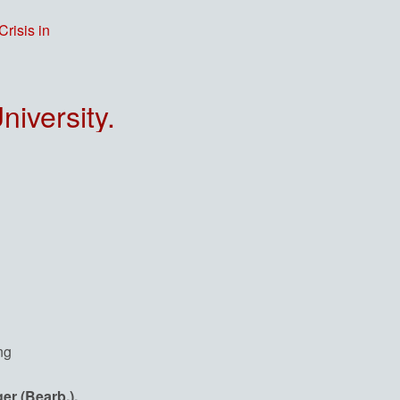
niversity.
er (Bearb.).