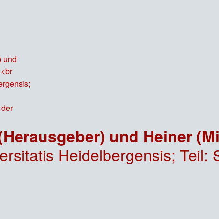
gensis; Teil: Ser. A,, Acta Universitatis Heidelbergensis = Die R