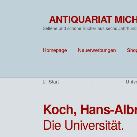
ANTIQUARIAT MIC
Zur
Zum
Navigation
Inhalt
Seltene und schöne Bücher aus sechs Jahrhund
springen
springen
Homepage
Neuerwerbungen
Sho
Start
Unive
Koch, Hans-Albr
Die Universität.