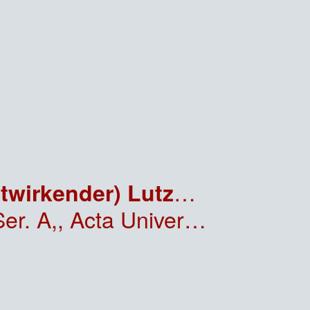
Miethke, Jürgen (Herausgeber) und Heiner (Mitwirkender) Lutzmann.
ektorbücher der Universität Heidelberg.