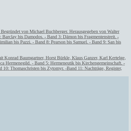
t Konrad Baumgartner, Horst Bürkle, Klaus Ganzer, Karl Kertelge,
nca Hermenegild. - Band 5: Hermeneutik bis Kirchengemeinschaft. -
d 10: Thomaschristen bis Zytomyr. -Band 11: Nachträge, Register,