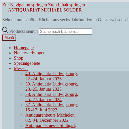
Zur Navigation springen
Zum Inhalt springen
ANTIQUARIAT MICHAEL SOLDER
Seltene und schöne Bücher aus sechs Jahrhunderten Geisteswissensc
Products search
Menü
Homepage
Neuerwerbungen
Shop
Spezialgebiete
Messen
40. Antiquaria Ludwigsburg,
22.-24. Januar 2026
39. Antiquaria Ludwigsburg,
23.-25. Januar 2025
38. Antiquaria Ludwigsburg,
25.-27. Januar 2024
37. Antiquaria Ludwigsburg,
15.-17. Juni 2023
Antiquarenbeurs Mechelen,
02.-04. Dezember 2022
Antiquariatsmesse Stuttgart,