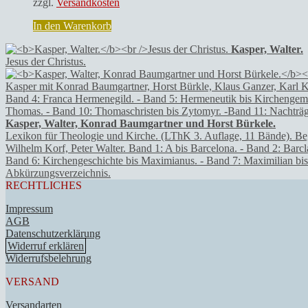
zzgl.
Versandkosten
In den Warenkorb
Kasper, Walter.
Jesus der Christus.
Kasper, Walter, Konrad Baumgartner und Horst Bürkele.
Lexikon für Theologie und Kirche. (LThK 3. Auflage, 11 Bände). Be
Wilhelm Korf, Peter Walter. Band 1: A bis Barcelona. - Band 2: Bar
Band 6: Kirchengeschichte bis Maximianus. - Band 7: Maximilian bis 
Abkürzungsverzeichnis.
RECHTLICHES
Impressum
AGB
Datenschutzerklärung
Widerruf erklären
Widerrufsbelehrung
VERSAND
Versandarten