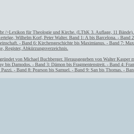
gründet von Michael Buchberger. Herausgegeben von Walter Kasper mi
clay bis Damodos. - Band 3: Dämon bis Fragmentenstreit. - Band 4: Fra
Pazzi. - Band 8: Pearson bis Samuel. - Band 9: San bis Thomas. - Ban