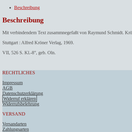
Kritiken
in
Beschreibung
ihrem
Zusammenhang
Beschreibung
mit
dem
Mit verbindendem Text zusammnegefaßt von Raymund Schmidt. Krö
Gesamtwerk.
Menge
Stuttgart : Alfred Kröner Verlag, 1969.
VII, 526 S. Kl.-8°, geb. Oln.
RECHTLICHES
Impressum
AGB
Datenschutzerklärung
Widerruf erklären
Widerrufsbelehrung
VERSAND
Versandarten
Zahlungsarten