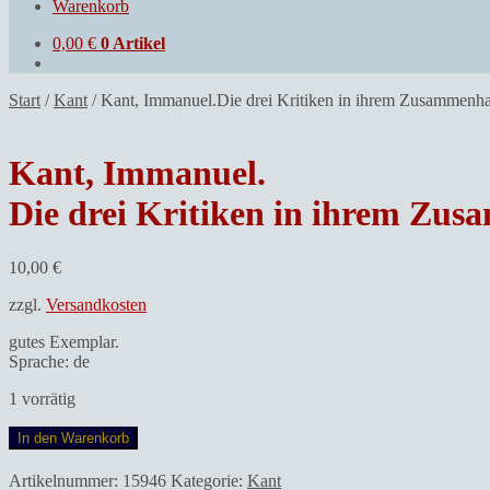
Warenkorb
0,00
€
0 Artikel
Start
/
Kant
/
Kant, Immanuel.Die drei Kritiken in ihrem Zusammen
Kant, Immanuel.
Die drei Kritiken in ihrem Z
10,00
€
zzgl.
Versandkosten
gutes Exemplar.
Sprache: de
1 vorrätig
Kant,
In den Warenkorb
Immanuel.Die
drei
Artikelnummer:
15946
Kategorie:
Kant