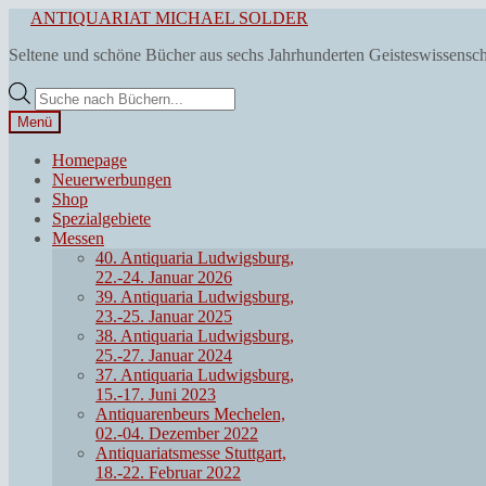
Zur
Zum
ANTIQUARIAT MICHAEL SOLDER
Navigation
Inhalt
Seltene und schöne Bücher aus sechs Jahrhunderten Geisteswissensc
springen
springen
Products
search
Menü
Homepage
Neuerwerbungen
Shop
Spezialgebiete
Messen
40. Antiquaria Ludwigsburg,
22.-24. Januar 2026
39. Antiquaria Ludwigsburg,
23.-25. Januar 2025
38. Antiquaria Ludwigsburg,
25.-27. Januar 2024
37. Antiquaria Ludwigsburg,
15.-17. Juni 2023
Antiquarenbeurs Mechelen,
02.-04. Dezember 2022
Antiquariatsmesse Stuttgart,
18.-22. Februar 2022