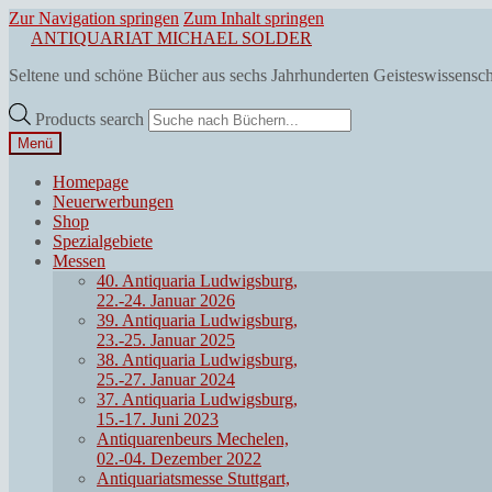
Zur Navigation springen
Zum Inhalt springen
ANTIQUARIAT MICHAEL SOLDER
Seltene und schöne Bücher aus sechs Jahrhunderten Geisteswissensc
Products search
Menü
Homepage
Neuerwerbungen
Shop
Spezialgebiete
Messen
40. Antiquaria Ludwigsburg,
22.-24. Januar 2026
39. Antiquaria Ludwigsburg,
23.-25. Januar 2025
38. Antiquaria Ludwigsburg,
25.-27. Januar 2024
37. Antiquaria Ludwigsburg,
15.-17. Juni 2023
Antiquarenbeurs Mechelen,
02.-04. Dezember 2022
Antiquariatsmesse Stuttgart,