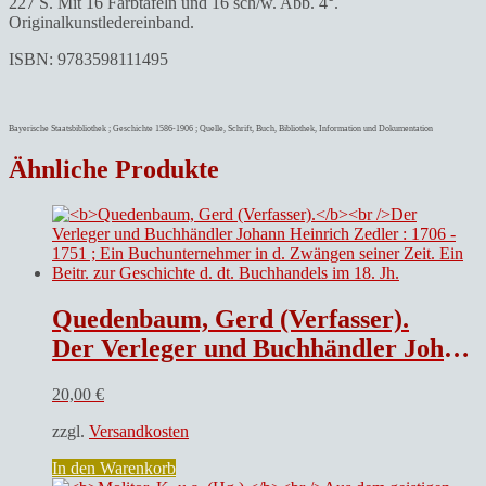
227 S. Mit 16 Farbtafeln und 16 sch/w. Abb. 4°.
Originalkunstledereinband.
ISBN: 9783598111495
Bayerische Staatsbibliothek ; Geschichte 1586-1906 ; Quelle, Schrift, Buch, Bibliothek, Information und Dokumentation
Ähnliche Produkte
Quedenbaum, Gerd (Verfasser).
Der Verleger und Buchhändler Johann Heinrich Zedler : 1706 – 1751 ; Ein Buchunternehmer in d. Zwängen seiner Zeit. Ein Beitr. zur Geschichte d. dt. Buchhandels im 18. Jh.
20,00
€
zzgl.
Versandkosten
In den Warenkorb