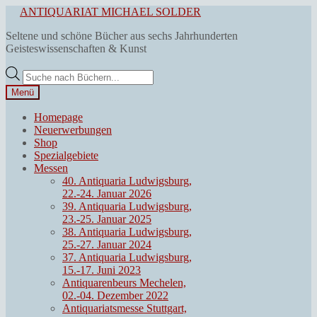
Zur
Zum
ANTIQUARIAT MICHAEL SOLDER
Navigation
Inhalt
Seltene und schöne Bücher aus sechs Jahrhunderten
springen
springen
Geisteswissenschaften & Kunst
Products
search
Menü
Homepage
Neuerwerbungen
Shop
Spezialgebiete
Messen
40. Antiquaria Ludwigsburg,
22.-24. Januar 2026
39. Antiquaria Ludwigsburg,
23.-25. Januar 2025
38. Antiquaria Ludwigsburg,
25.-27. Januar 2024
37. Antiquaria Ludwigsburg,
15.-17. Juni 2023
Antiquarenbeurs Mechelen,
02.-04. Dezember 2022
Antiquariatsmesse Stuttgart,