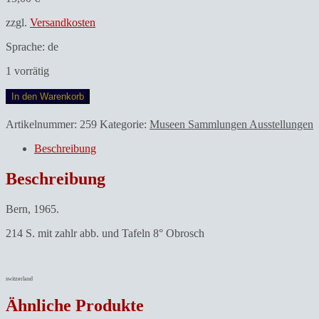
zzgl.
Versandkosten
Sprache: de
1 vorrätig
Gottfried
In den Warenkorb
Keller
Stiftung.Meisterwerke
Artikelnummer:
259
Kategorie:
Museen Sammlungen Ausstellungen
der
Gottfried
Beschreibung
Kellere
Stiftung:
Beschreibung
Schweizer
Kunst
Bern, 1965.
aus
neun
214 S. mit zahlr abb. und Tafeln 8° Obrosch
Jahrhundeten.
Kat
Red.
A.
switzerland
Scheidegger
Menge
Ähnliche Produkte