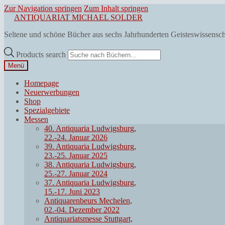
Zur Navigation springen
Zum Inhalt springen
ANTIQUARIAT MICHAEL SOLDER
Seltene und schöne Bücher aus sechs Jahrhunderten Geisteswissensc
Products search
Menü
Homepage
Neuerwerbungen
Shop
Spezialgebiete
Messen
40. Antiquaria Ludwigsburg,
22.-24. Januar 2026
39. Antiquaria Ludwigsburg,
23.-25. Januar 2025
38. Antiquaria Ludwigsburg,
25.-27. Januar 2024
37. Antiquaria Ludwigsburg,
15.-17. Juni 2023
Antiquarenbeurs Mechelen,
02.-04. Dezember 2022
Antiquariatsmesse Stuttgart,