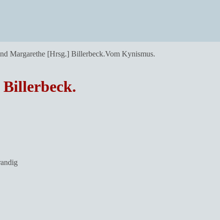
und Margarethe [Hrsg.] Billerbeck.Vom Kynismus.
Billerbeck.
randig