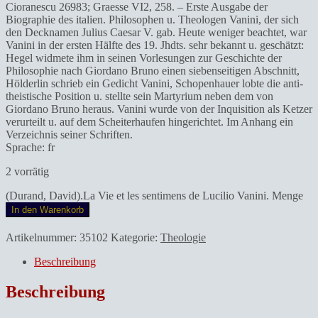
Cioranescu 26983; Graesse VI2, 258. – Erste Ausgabe der
Biographie des italien. Philosophen u. Theologen Vanini, der sich
den Decknamen Julius Caesar V. gab. Heute weniger beachtet, war
Vanini in der ersten Hälfte des 19. Jhdts. sehr bekannt u. geschätzt:
Hegel widmete ihm in seinen Vorlesungen zur Geschichte der
Philosophie nach Giordano Bruno einen siebenseitigen Abschnitt,
Hölderlin schrieb ein Gedicht Vanini, Schopenhauer lobte die anti-
theistische Position u. stellte sein Martyrium neben dem von
Giordano Bruno heraus. Vanini wurde von der Inquisition als Ketzer
verurteilt u. auf dem Scheiterhaufen hingerichtet. Im Anhang ein
Verzeichnis seiner Schriften.
Sprache: fr
2 vorrätig
(Durand, David).La Vie et les sentimens de Lucilio Vanini. Menge
In den Warenkorb
Artikelnummer:
35102
Kategorie:
Theologie
Beschreibung
Beschreibung