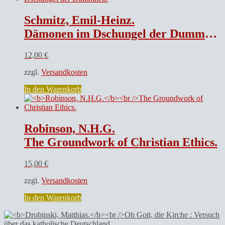
Schmitz, Emil-Heinz.
Dämonen im Dschungel der Dummheit.
12,00
€
zzgl.
Versandkosten
In den Warenkorb
Robinson, N.H.G.
The Groundwork of Christian Ethics.
15,00
€
zzgl.
Versandkosten
In den Warenkorb