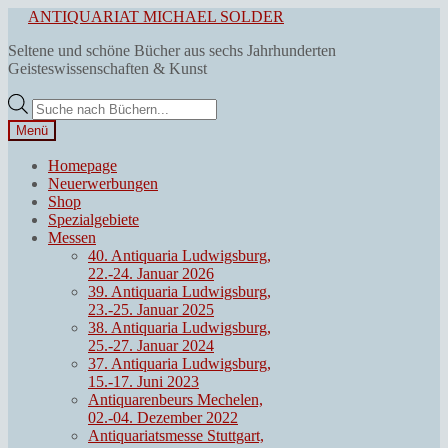
Zur
Zum
ANTIQUARIAT MICHAEL SOLDER
Navigation
Inhalt
Seltene und schöne Bücher aus sechs Jahrhunderten
springen
springen
Geisteswissenschaften & Kunst
Products
search
Menü
Homepage
Neuerwerbungen
Shop
Spezialgebiete
Messen
40. Antiquaria Ludwigsburg,
22.-24. Januar 2026
39. Antiquaria Ludwigsburg,
23.-25. Januar 2025
38. Antiquaria Ludwigsburg,
25.-27. Januar 2024
37. Antiquaria Ludwigsburg,
15.-17. Juni 2023
Antiquarenbeurs Mechelen,
02.-04. Dezember 2022
Antiquariatsmesse Stuttgart,