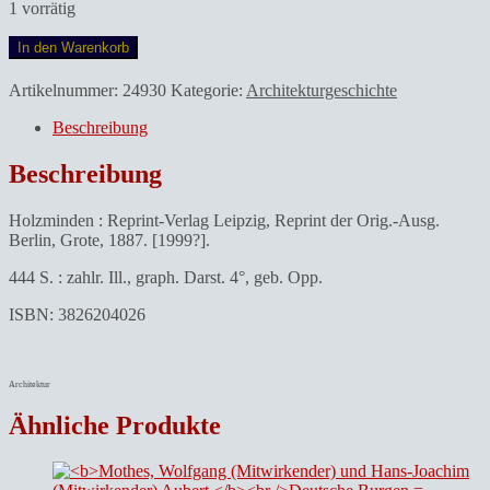
1 vorrätig
Dohme,
In den Warenkorb
Robert.Geschichte
der
Artikelnummer:
24930
Kategorie:
Architekturgeschichte
deutschen
Baukunst.
Beschreibung
Menge
Beschreibung
Holzminden : Reprint-Verlag Leipzig, Reprint der Orig.-Ausg.
Berlin, Grote, 1887. [1999?].
444 S. : zahlr. Ill., graph. Darst. 4°, geb. Opp.
ISBN: 3826204026
Architektur
Ähnliche Produkte