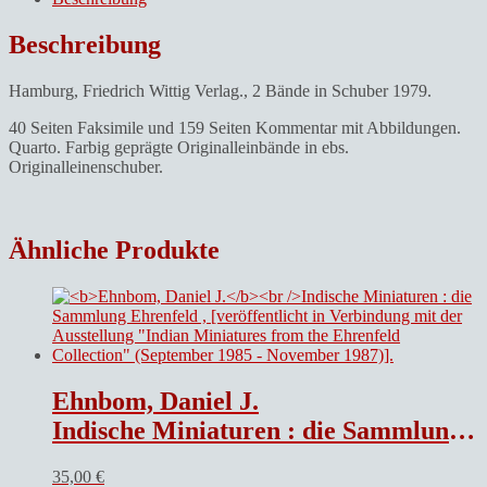
Burger
und
Beschreibung
Ruth
Steffen.Der
Hamburg, Friedrich Wittig Verlag., 2 Bände in Schuber 1979.
Antichrist.
Faksimile
40 Seiten Faksimile und 159 Seiten Kommentar mit Abbildungen.
der
Quarto. Farbig geprägte Originalleinbände in ebs.
ersten
Originalleinenschuber.
typographiscne
Ausgabe.
Inkunabel
der
Ähnliche Produkte
Stadt-
und
Universitätsbibliothek
Frankfurt
a
Main
Inc.
fol.
Ehnbom, Daniel J.
116.
UND:
Indische Miniaturen : die Sammlung Ehrenfeld , [veröffentlicht in Verbindung mit der Ausstellung „Indian Miniatures from the Ehrenfeld Collection“ (September 1985 – November 1987)].
Der
Antichrist
35,00
€
und