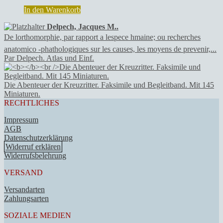
Christoph
In den Warenkorb
Peter
Burger,
Delpech, Jacques M..
Ruth
De lorthomorphie, par rapport a lespece hmaine; ou recherches
Steffen.
anatomico -phathologiques sur les causes, les moyens de prevenir,...
Menge
Par Delpech. Atlas und Einf.
Die Abenteuer der Kreuzritter. Faksimile und Begleitband. Mit 145
Miniaturen.
RECHTLICHES
Impressum
AGB
Datenschutzerklärung
Widerruf erklären
Widerrufsbelehrung
VERSAND
Versandarten
Zahlungsarten
SOZIALE MEDIEN