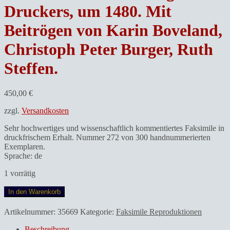
Druckers, um 1480. Mit
Beitrögen von Karin Boveland,
Christoph Peter Burger, Ruth
Steffen.
450,00
€
zzgl.
Versandkosten
Sehr hochwertiges und wissenschaftlich kommentiertes Faksimile in
druckfrischem Erhalt. Nummer 272 von 300 handnummerierten
Exemplaren.
Sprache: de
1 vorrätig
DER
In den Warenkorb
ANTICHRISTBoveland,
Karin,
Artikelnummer:
35669
Kategorie:
Faksimile Reproduktionen
Christoph
Peter
Beschreibung