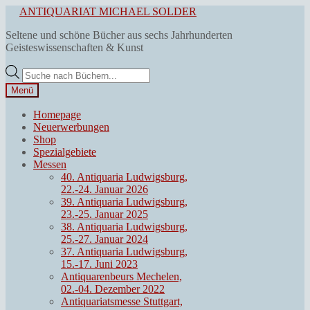
Zur
Zum
ANTIQUARIAT MICHAEL SOLDER
Navigation
Inhalt
Seltene und schöne Bücher aus sechs Jahrhunderten
springen
springen
Geisteswissenschaften & Kunst
Products
search
Menü
Homepage
Neuerwerbungen
Shop
Spezialgebiete
Messen
40. Antiquaria Ludwigsburg,
22.-24. Januar 2026
39. Antiquaria Ludwigsburg,
23.-25. Januar 2025
38. Antiquaria Ludwigsburg,
25.-27. Januar 2024
37. Antiquaria Ludwigsburg,
15.-17. Juni 2023
Antiquarenbeurs Mechelen,
02.-04. Dezember 2022
Antiquariatsmesse Stuttgart,