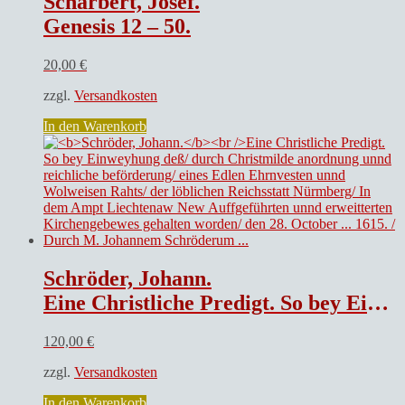
Scharbert, Josef.
Genesis 12 – 50.
20,00
€
zzgl.
Versandkosten
In den Warenkorb
Schröder, Johann.
Eine Christliche Predigt. So bey Einweyhung deß/ durch Christmilde anordnung unnd reichliche beförderung/ eines Edlen Ehrnvesten unnd Wolweisen Rahts/ der löblichen Reichsstatt Nürmberg/ In dem Ampt Liechtenaw New Auffgeführten unnd erweitterten Kirchengebewes gehalten worden/ den 28. October … 1615. / Durch M. Johannem Schröderum …
120,00
€
zzgl.
Versandkosten
In den Warenkorb