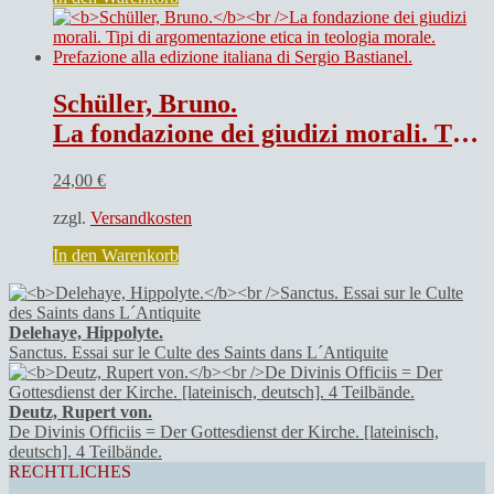
Schüller, Bruno.
La fondazione dei giudizi morali. Tipi di argomentazione etica in teologia morale. Prefazione alla edizione italiana di Sergio Bastianel.
24,00
€
zzgl.
Versandkosten
In den Warenkorb
Delehaye, Hippolyte.
Sanctus. Essai sur le Culte des Saints dans L´Antiquite
Deutz, Rupert von.
De Divinis Officiis = Der Gottesdienst der Kirche. [lateinisch,
deutsch]. 4 Teilbände.
RECHTLICHES