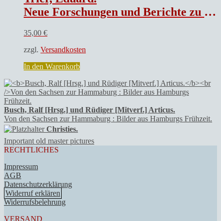
Neue Forschungen und Berichte zu Objekten des Bischhöflichen Dom- und Diözesanenmuseums Trier
35,00
€
zzgl.
Versandkosten
In den Warenkorb
Busch, Ralf [Hrsg.] und Rüdiger [Mitverf.] Articus.
Von den Sachsen zur Hammaburg : Bilder aus Hamburgs Frühzeit.
Christies.
Important old master pictures
RECHTLICHES
Impressum
AGB
Datenschutzerklärung
Widerruf erklären
Widerrufsbelehrung
VERSAND