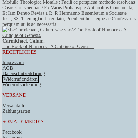
Medulla Theologiae Moralis : Facili ac perspicua methodo resolvens
Casus Conscientiae / Ex Variis Probatisque Authoribus Concinnata,
Et Iam Denuo Revisa a R. P. Hermanno Busenbaum e Societate
Jesu, SS. Theologiae Licentiato, Poenitentibus aeque ac Confessariis
perquam utilis ac necessaria.
Carmichael, Calum.
The Book of Numbers - A Critique of Genesis.
RECHTLICHES
Impressum
AGB
Datenschutzerklärung
Widerruf erklären
Widerrufsbelehrung
VERSAND
Versandarten
Zahlungsarten
SOZIALE MEDIEN
Facebook
Instagram